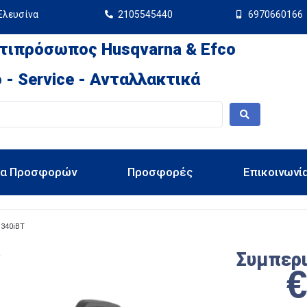
Ελευσίνα
2105545440
6970660166
τιπρόσωπος Husqvarna & Efco
 - Service - Ανταλλακτικά
ια Προσφορών
Προσφορές
Επικοινωνί
 340iBT
Συμπερ
T