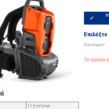
Π
Επιλέξτε
Εξαντλημένο
Το προϊόν 
κά
11.5 m³/min