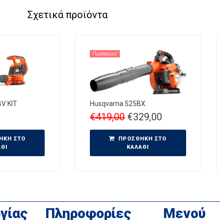
Σχετικά προϊόντα
Προσφορά!
V KIT
Husqvarna 525BX
€
419,00
€
329,00
ΉΚΗ ΣΤΟ
ΠΡΟΣΘΉΚΗ ΣΤΟ
ΆΘΙ
ΚΑΛΆΘΙ
γίας
Πληροφορίες
Μενού