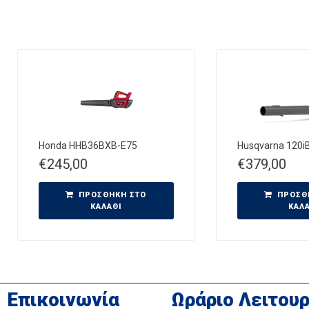
Honda HHB36BXB-E75
Husqvarna 120iB
€
245,00
€
379,00
ΠΡΟΣΘΉΚΗ ΣΤΟ
ΠΡΟΣΘ
ΚΑΛΆΘΙ
ΚΑΛ
Επικοινωνία
Ωράριο Λειτουρ