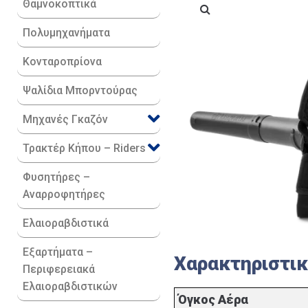
Θαμνοκοπτικά
Πολυμηχανήματα
Κονταροπρίονα
Ψαλίδια Μπορντούρας
Μηχανές Γκαζόν
Τρακτέρ Κήπου – Riders
Φυσητήρες –
Αναρροφητήρες
Ελαιοραβδιστικά
Εξαρτήματα –
Χαρακτηριστι
Περιφερειακά
Ελαιοραβδιστικών
Όγκος Αέρα