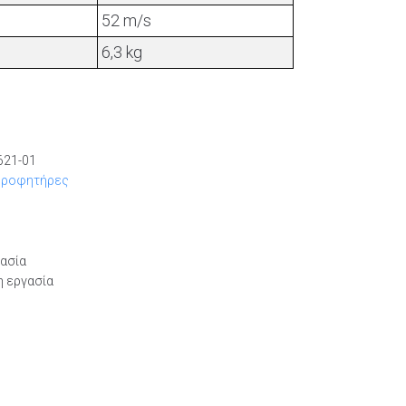
52 m/s
6,3 kg
621-01
ρροφητήρες
γασία
η εργασία