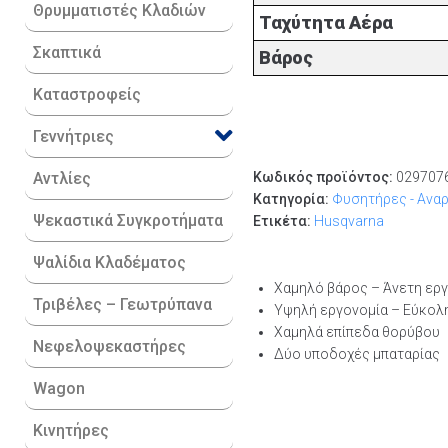
Θρυμματιστές Κλαδιών
Ταχύτητα Αέρα
Σκαπτικά
Βάρος
Καταστροφείς
Γεννήτριες
Κωδικός προϊόντος:
029707
Αντλίες
Κατηγορία:
Φυσητήρες - Ανα
Ψεκαστικά Συγκροτήματα
Ετικέτα:
Husqvarna
Ψαλίδια Κλαδέματος
Χαμηλό βάρος – Άνετη ερ
Τριβέλες – Γεωτρύπανα
Υψηλή εργονομία – Εύκολ
Χαμηλά επίπεδα θορύβου
Νεφελοψεκαστήρες
Δύο υποδοχές μπαταρίας
Wagon
Κινητήρες