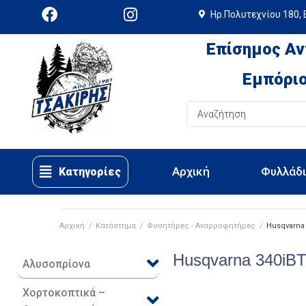
Ηρ.Πολυτεχνίου 180, 
Επίσημος Αν
Εμπόριο
Αρχική
Φυλλάδ
Κατηγορίες
Αρχική
/
Κατάστημα
/
Φυσητήρες - Αναρροφητήρες
/
Husqvarna
Husqvarna 340iB
Αλυσοπρίονα
Χορτοκοπτικά –