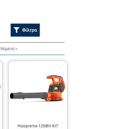
Φίλτρα
Επόμενη >
Husqvarna 120iBV KIT