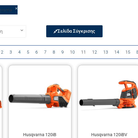
×
qvarna
Σελίδα Σύγκρισης
2
3
4
5
6
7
8
9
10
11
12
13
14
15
Husqvarna 120iB
Husqvarna 120iBV