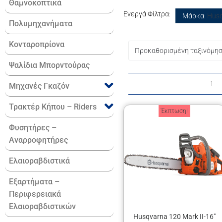
Θαμνοκοπτικά
Ενεργά Φίλτρα:
Μάρκα
:
Hus
Πολυμηχανήματα
Κονταροπρίονα
Ψαλίδια Μπορντούρας
1
Μηχανές Γκαζόν
Τρακτέρ Κήπου – Riders
Έκπτωση!
Φυσητήρες –
Αναρροφητήρες
Ελαιοραβδιστικά
Εξαρτήματα –
Περιφερειακά
Ελαιοραβδιστικών
Husqvarna 120 Mark II-16″