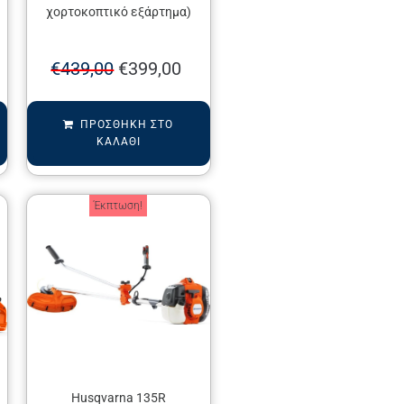
χορτοκοπτικό εξάρτημα)
€
439,00
€
399,00
ΠΡΟΣΘΉΚΗ ΣΤΟ
ΚΑΛΆΘΙ
Έκπτωση!
Husqvarna 135R