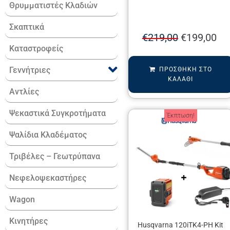
Θρυμματιστές Κλαδιών
Σκαπτικά
€
219,00
€
199,00
Καταστροφείς
Γεννήτριες
ΠΡΟΣΘΉΚΗ ΣΤΟ
ΚΑΛΆΘΙ
Αντλίες
Ψεκαστικά Συγκροτήματα
Έκπτωση!
Ψαλίδια Κλαδέματος
Τριβέλες – Γεωτρύπανα
Νεφελοψεκαστήρες
Wagon
Κινητήρες
Husqvarna 120iTK4-PH Kit