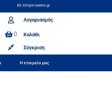
info@e-tsakiris.gr
Λογαριασμός
0
Καλάθι
Σύγκριση
α
Η εταιρεία μας