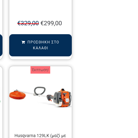
€
329,00
€
299,00
ΠΡΟΣΘΉΚΗ ΣΤΟ
ΚΑΛΆΘΙ
Έκπτωση!
Husqvarna 129LK (μαζί με