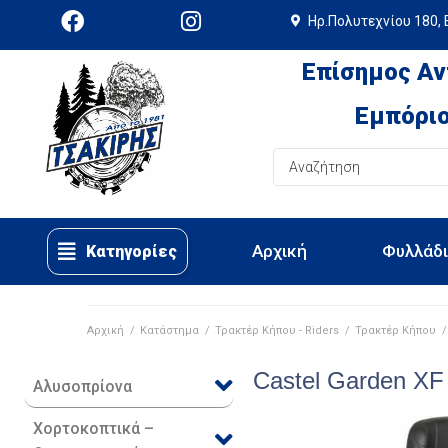
Ηρ.Πολυτεχνίου 180, 
Επίσημος Αν
Εμπόριο
Αρχική
Φυλλάδ
Κατηγορίες
Αρχική
/
Κατάστημα
/
Τρακτέρ Κήπου - Riders
/
Τρακτέρ Κήπου
/
Castel Garden X
Αλυσοπρίονα
Χορτοκοπτικά –