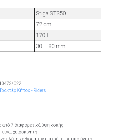
Stiga ST350
72 cm
170 L
30 – 80 mm
10473/C22
Τρακτέρ Κήπου - Riders
τε από 7 διαφορετικά ύψη κοπής
 είναι χειροκίνητη
νη πλάτη καθισμάτων επιτρέπει μια πιο άνετη