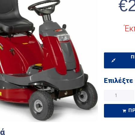
€
Έκ
Π
Επιλέξτε
Π
κά