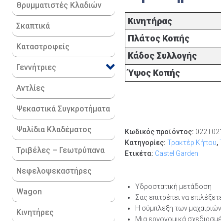
Θρυμματιστές Κλαδιών
Κινητήρας
Σκαπτικά
Πλάτος Κοπής
Καταστροφείς
Κάδος Συλλογής
Γεννήτριες
Ύψος Κοπής
Αντλίες
Ψεκαστικά Συγκροτήματα
Ψαλίδια Κλαδέματος
Κωδικός προϊόντος:
022T02
Κατηγορίες:
Τρακτέρ Κήπου
,
Τριβέλες – Γεωτρύπανα
Ετικέτα:
Castel Garden
Νεφελοψεκαστήρες
Υδροστατική μετάδοση
Wagon
Σας επιτρέπει να επιλέξε
Η σύμπλεξη των μαχαιριών
Κινητήρες
Μια εργονομικά σχεδιασμέ