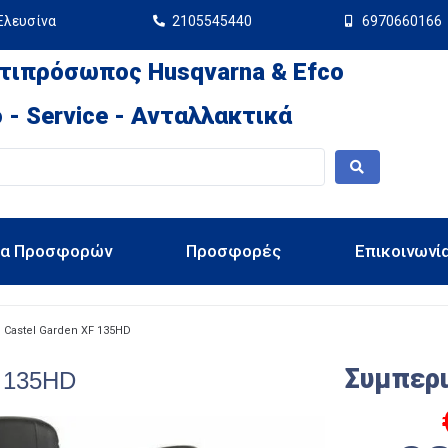
Ελευσίνα
2105545440
6970660166
τιπρόσωπος Husqvarna & Efco
 - Service - Ανταλλακτικά
ια Προσφορών
Προσφορές
Επικοινωνί
Castel Garden XF 135HD
Συμπερ
F 135HD