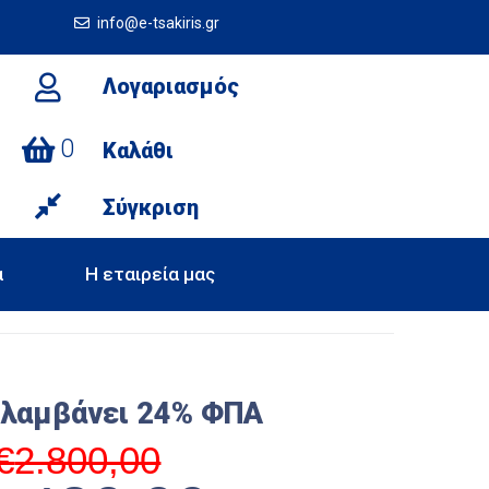
info@e-tsakiris.gr
Λογαριασμός
0
Καλάθι
Σύγκριση
α
Η εταιρεία μας
ιλαμβάνει 24% ΦΠΑ
€
2.800,00