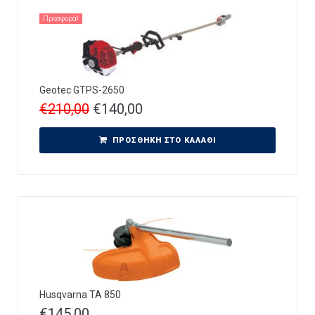
Προσφορά!
Geotec GTPS-2650
€
210,00
€
140,00
ΠΡΟΣΘΉΚΗ ΣΤΟ ΚΑΛΆΘΙ
Husqvarna TA 850
€
145,00