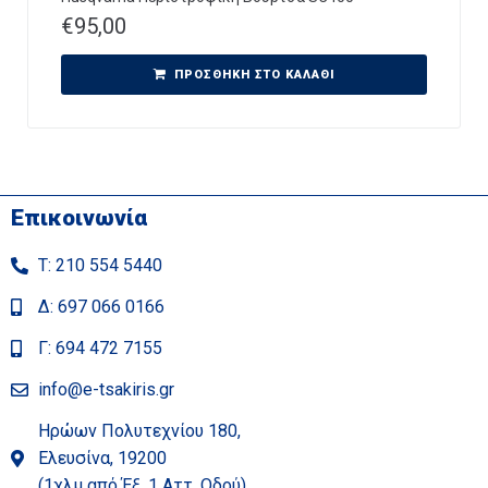
€
95,00
ΠΡΟΣΘΉΚΗ ΣΤΟ ΚΑΛΆΘΙ
Επικοινωνία
Τ: 210 554 5440
Δ: 697 066 0166
Γ: 694 472 7155
info@e-tsakiris.gr
Ηρώων Πολυτεχνίου 180,
Ελευσίνα, 19200
(1χλμ από Έξ. 1 Αττ. Οδού)