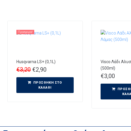
Προσφορά!
Husqvarna LS+ (0,1L)
Visco Λάδι Αλυ
(500ml)
€
3,20
€
2,90
€
3,00
ΠΡΟΣΘΉΚΗ ΣΤΟ
ΚΑΛΆΘΙ
ΠΡΟΣΘ
ΚΑΛ