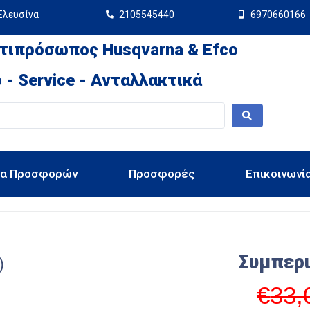
Ελευσίνα
2105545440
6970660166
τιπρόσωπος Husqvarna & Efco
 - Service - Ανταλλακτικά
ια Προσφορών
Προσφορές
Επικοινωνί
Συμπερ
)
€
33,