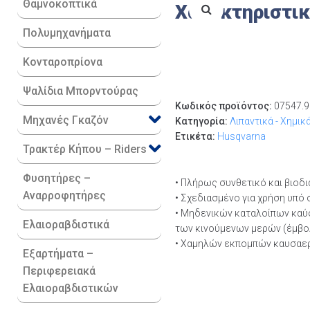
Θαμνοκοπτικά
Χαρακτηριστι
Πολυμηχανήματα
Κονταροπρίονα
Ψαλίδια Μπορντούρας
Κωδικός προϊόντος:
07547.9
Μηχανές Γκαζόν
Κατηγορία:
Λιπαντικά - Χημικ
Ετικέτα:
Husqvarna
Τρακτέρ Κήπου – Riders
Φυσητήρες –
• Πλήρως συνθετικό και βιοδ
Αναρροφητήρες
• Σχεδιασμένο για χρήση υπό
• Μηδενικών καταλοίπων καύ
Ελαιοραβδιστικά
των κινούμενων μερών (έμβολ
• Χαμηλών εκπομπών καυσαε
Εξαρτήματα –
Περιφερειακά
Ελαιοραβδιστικών