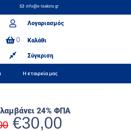
info@e-tsakiris.gr
Λογαριασμός
0
Καλάθι
Σύγκριση
α
Η εταιρεία μας
ιλαμβάνει 24% ΦΠΑ
€
30,00
00