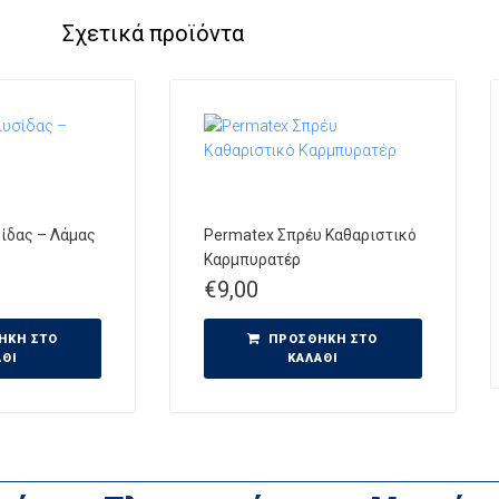
Σχετικά προϊόντα
σίδας – Λάμας
Permatex Σπρέυ Καθαριστικό
Καρμπυρατέρ
€
9,00
ΉΚΗ ΣΤΟ
ΠΡΟΣΘΉΚΗ ΣΤΟ
ΆΘΙ
ΚΑΛΆΘΙ