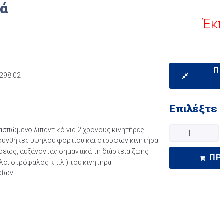
κά
Έκ
Π
298.02
ά
Επιλέξτε
ιασπώμενο λιπαντικό για 2-χρονους κινητήρες
 συνθήκες υψηλού φορτίου και στροφών κινητήρα
σεως, αυξάνοντας σημαντικά τη διάρκεια ζωής
Π
ο, στρόφαλος κ.τ.λ.) του κινητήρα
ρίων