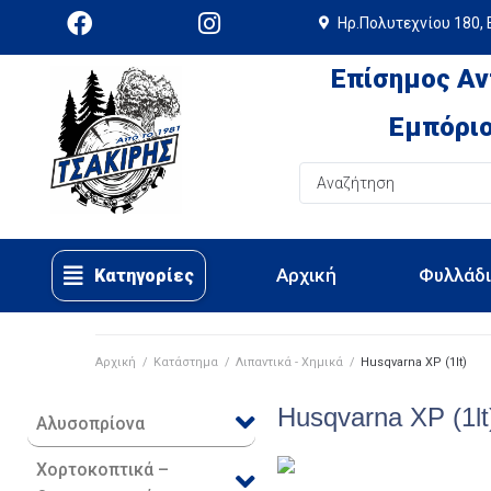
Ηρ.Πολυτεχνίου 180, 
Επίσημος Αν
Εμπόριο
Αρχική
Φυλλάδ
Κατηγορίες
Αρχική
/
Κατάστημα
/
Λιπαντικά - Χημικά
/
Husqvarna XP (1lt)
Husqvarna XP (1lt
Αλυσοπρίονα
Χορτοκοπτικά –