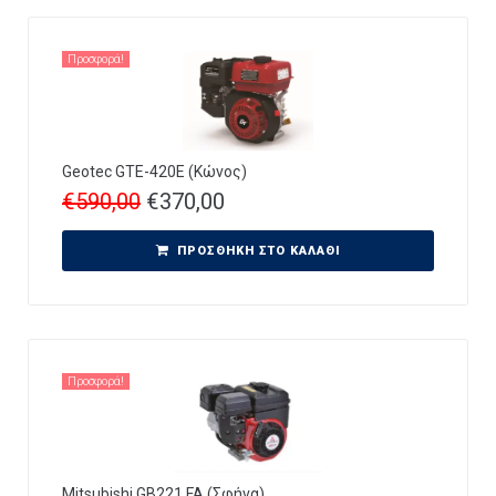
Προσφορά!
Geotec GTE-420E (Κώνος)
€
590,00
€
370,00
ΠΡΟΣΘΉΚΗ ΣΤΟ ΚΑΛΆΘΙ
Προσφορά!
Mitsubishi GB221 FA (Σφήνα)