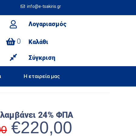
info@e-tsakiris.gr
Λογαριασμός
0
Καλάθι
Σύγκριση
α
Η εταιρεία μας
ιλαμβάνει 24% ΦΠΑ
€
220,00
00