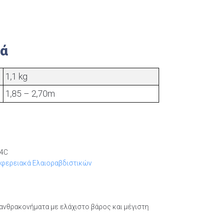
κά
1,1 kg
1,85 – 2,70m
4C
ιφερειακά Ελαιοραβδιστικών
ανθρακονήματα με ελάχιστο βάρος και μέγιστη