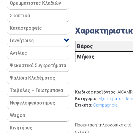
Θρυμματιστές Κλαδιών
Σκαπτικά
Καταστροφείς
Χαρακτηριστι
Γεννήτριες
Βάρος
Αντλίες
Μήκος
Ψεκαστικά Συγκροτήματα
Ψαλίδια Κλαδέματος
Τριβέλες – Γεωτρύπανα
Κωδικός προϊόντος:
AICAMR
Κατηγορία:
Εξαρτήματα - Περ
Νεφελοψεκαστήρες
Ετικέτα:
Campagnola
Wagon
Προέκταση τηλεσκοπική από 
Κινητήρες
αντοχή.