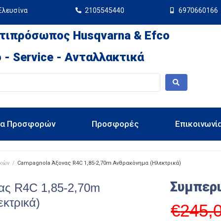
Ελευσίνα
2105545440
6970660166
τιπρόσωπος Husqvarna & Efco
 - Service - Ανταλλακτικά
ια Προσφορών
Προσφορές
Επικοινωνί
ικών
/
Campagnola Άξονας R4C 1,85-2,70m Ανθρακόνημα (Ηλεκτρικά)
Συμπερ
ας R4C 1,85-2,70m
κτρικά)
€
245,