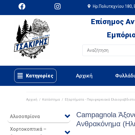
Ηρ.Πολυτεχνίου 180, 
Επίσημος Αν
Εμπόριο
Αρχική
Φυλλάδ
Κατηγορίες
Αρχική
/
Κατάστημα
/
Εξαρτήματα - Περιφερειακά Ελαιοραβδιστ
Campagnola Άξον
Αλυσοπρίονα
Ανθρακόνημα (Ηλε
Χορτοκοπτικά –