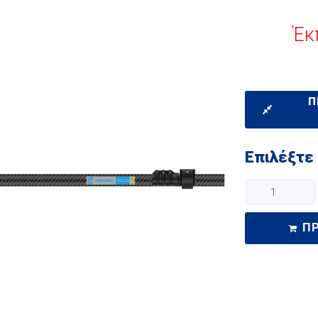
Έκ
Π
Επιλέξτε
Π