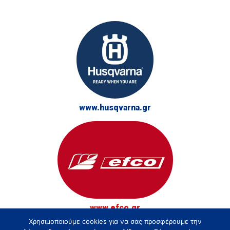
www.husqvarna.gr
www.efco.gr
Χρησιμοποιούμε cookies για να σας προσφέρουμε την
© Τσακίρης - Αγρός, Κήπος και Δάσος 2026