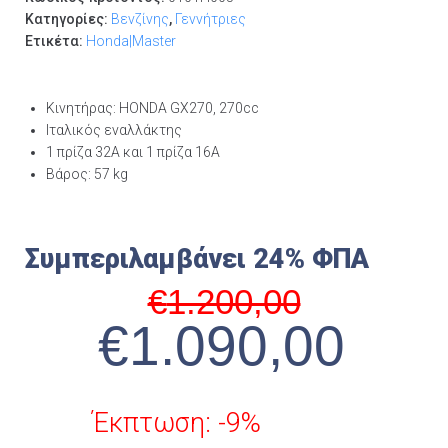
Κατηγορίες:
Βενζίνης
,
Γεννήτριες
Ετικέτα:
Honda|Master
Κινητήρας: HONDA GX270, 270cc
Ιταλικός εναλλάκτης
1 πρίζα 32Α και 1 πρίζα 16Α
Βάρος: 57 kg
Συμπεριλαμβάνει 24% ΦΠΑ
€
1.200,00
€
1.090,00
Έκπτωση: -9%