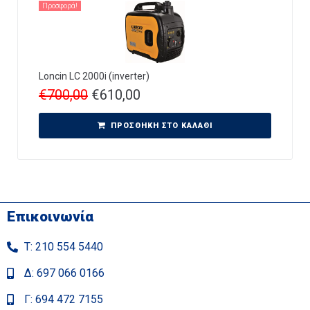
Προσφορά!
Loncin LC 2000i (inverter)
€
700,00
€
610,00
ΠΡΟΣΘΉΚΗ ΣΤΟ ΚΑΛΆΘΙ
Επικοινωνία
Τ: 210 554 5440
Δ: 697 066 0166
Γ: 694 472 7155