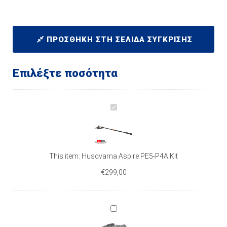
ΠΡΟΣΘΉΚΗ ΣΤΗ ΣΕΛΊΔΑ ΣΎΓΚΡΙΣΗΣ
Επιλέξτε ποσότητα
H
u
s
q
v
This item:
Husqvarna Aspire PE5-P4A Kit
a
€
299,00
r
n
a
A
H
s
u