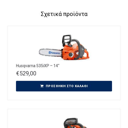
P
5
-
Σχετικά προϊόντα
B
O
X
Husqvarna 535iXP – 14″
€
529,00
ΠΡΟΣΘΉΚΗ ΣΤΟ ΚΑΛΆΘΙ