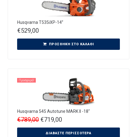
Husqvarna T535iXP-14”
€
529,00
ΠΡΟΣΘΉΚΗ ΣΤΟ ΚΑΛΆΘΙ
Προσφορά!
Husqvarna 545 Autotune MARK II -18″
€
789,00
€
719,00
ΔΙΑΒΆΣΤΕ ΠΕΡΙΣΣΌΤΕΡΑ