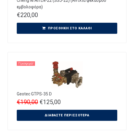
Cheng Ni An LN-22 (SSJ-22) (Αντλία ψεκασμού
εμβολοφόρα)
€
220,00
ΠΡΟΣΘΉΚΗ ΣΤΟ ΚΑΛΆΘΙ
Προσφορά!
Geotec GTPS-35 D
€
190,00
€
125,00
ΔΙΑΒΆΣΤΕ ΠΕΡΙΣΣΌΤΕΡΑ