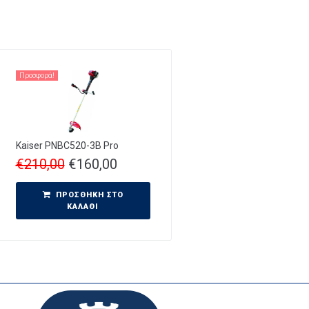
Προσφορά!
Kaiser PNBC520-3B Pro
€
210,00
€
160,00
ΠΡΟΣΘΉΚΗ ΣΤΟ
ΚΑΛΆΘΙ