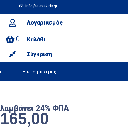
info@e-tsakiris.gr
Λογαριασμός
0
Καλάθι
Σύγκριση
α
Η εταιρεία μας
ιλαμβάνει 24% ΦΠΑ
€
165,00