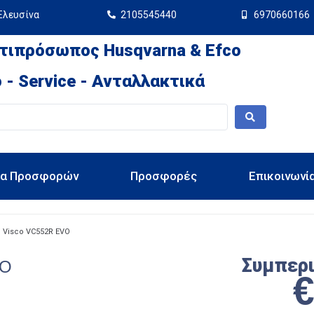
Ελευσίνα
2105545440
6970660166
τιπρόσωπος Husqvarna & Efco
 - Service - Ανταλλακτικά
ια Προσφορών
Προσφορές
Επικοινωνί
Visco VC552R EVO
Συμπερ
VO