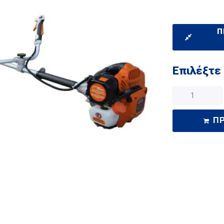
Π
Επιλέξτε
Π