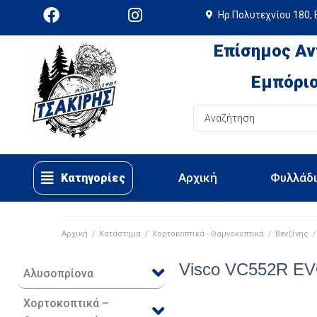
Ηρ.Πολυτεχνίου 180, 
Επίσημος Αν
Εμπόριο
Αρχική
Φυλλάδ
Κατηγορίες
Αρχική
/
Κατάστημα
/
Χορτοκοπτικά - Θαμνοκοπτικά
/
Βενζίνης
/
Visco VC552R E
Αλυσοπρίονα
Χορτοκοπτικά –