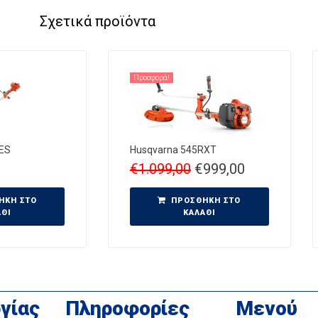
Σχετικά προϊόντα
Προσφορά!
ES
Husqvarna 545RXT
€
1.099,00
€
999,00
ΉΚΗ ΣΤΟ
ΠΡΟΣΘΉΚΗ ΣΤΟ
ΆΘΙ
ΚΑΛΆΘΙ
γίας
Πληροφορίες
Μενού