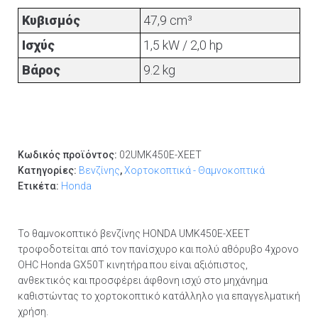
Κυβισμός
47,9 cm³
Ισχύς
1,5 kW / 2,0 hp
Βάρος
9.2 kg
Κωδικός προϊόντος:
02UMK450E-XEET
Κατηγορίες:
Βενζίνης
,
Χορτοκοπτικά - Θαμνοκοπτικά
Ετικέτα:
Honda
Το θαμνοκοπτικό βενζίνης HONDA UMK450E-XEET
τροφοδοτείται από τον πανίσχυρο και πολύ αθόρυβο 4χρονο
OHC Honda GX50T κινητήρα που είναι αξιόπιστος,
ανθεκτικός και προσφέρει άφθονη ισχύ στο μηχάνημα
καθιστώντας το χορτοκοπτικό κατάλληλο για επαγγελματική
χρήση.