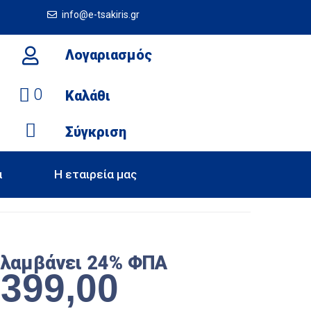
info@e-tsakiris.gr
Λογαριασμός
0
Καλάθι
Σύγκριση
α
Η εταιρεία μας
ιλαμβάνει 24% ΦΠΑ
€
399,00