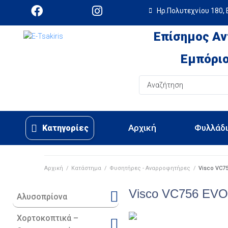
Ηρ.Πολυτεχνίου 180, 
Επίσημος Αν
Εμπόριο
Αρχική
Φυλλάδ
Κατηγορίες
Αρχική
/
Κατάστημα
/
Φυσητήρες - Αναρροφητήρες
/
Visco VC7
Visco VC756 EV
Αλυσοπρίονα
Χορτοκοπτικά –