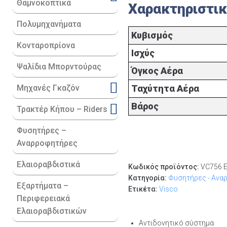
Θαμνοκοπτικά
Χαρακτηριστι
Πολυμηχανήματα
Κυβισμός
Κονταροπρίονα
Ισχύς
Ψαλίδια Μπορντούρας
Όγκος Αέρα
Μηχανές Γκαζόν
Ταχύτητα Αέρα
Βάρος
Τρακτέρ Κήπου – Riders
Φυσητήρες –
Αναρροφητήρες
Ελαιοραβδιστικά
Κωδικός προϊόντος:
VC756 
Κατηγορία:
Φυσητήρες - Ανα
Εξαρτήματα –
Ετικέτα:
Visco
Περιφερειακά
Ελαιοραβδιστικών
Αντιδονητικό σύστημα