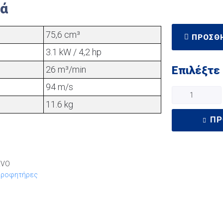
κά
75,6 cm³
ΠΡΟΣΘΉ
3.1 kW / 4,2 hp
26 m³/min
Επιλέξτε
94 m/s
11.6 kg
ΠΡ
EVΟ
ρροφητήρες