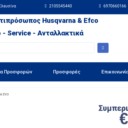
Ελευσίνα
2105545440
6970660166
τιπρόσωπος Husqvarna & Efco
 - Service - Ανταλλακτικά
ια Προσφορών
Προσφορές
Επικοινωνί
56 EVO
Συμπερ
O