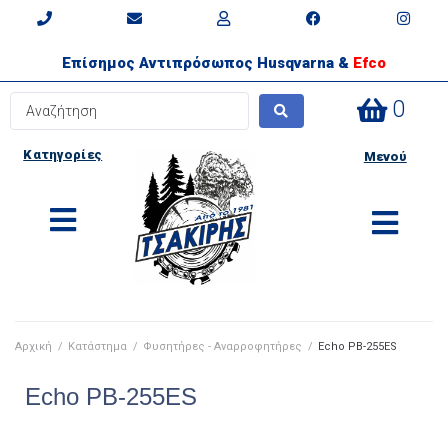
Επίσημος Αντιπρόσωπος Husqvarna &
Efco
0
Κατηγορίες
Μενού
Αρχική
/
Κατάστημα
/
Φυσητήρες - Αναρροφητήρες
/
Echo PB-255ES
Echo PB-255ES