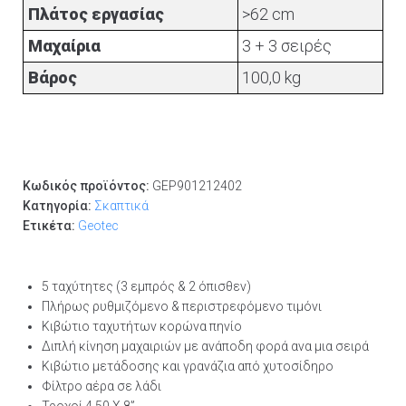
Πλάτος εργασίας
>62 cm
Μαχαίρια
3 + 3 σειρές
Βάρος
100,0 kg
Κωδικός προϊόντος:
GEP901212402
Κατηγορία:
Σκαπτικά
Ετικέτα:
Geotec
5 ταχύτητες (3 εμπρός & 2 όπισθεν)
Πλήρως ρυθμιζόμενο & περιστρεφόμενο τιμόνι
Κιβώτιο ταχυτήτων κορώνα πηνίο
Διπλή κίνηση μαχαιριών με ανάποδη φορά ανα μια σειρά
Κιβώτιο μετάδοσης και γρανάζια από χυτοσίδηρο
Φίλτρο αέρα σε λάδι
Τροχοί 4.50 Χ 8”