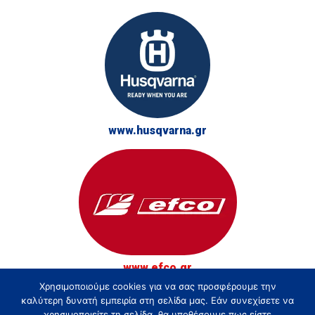
www.husqvarna.gr
www.efco.gr
Χρησιμοποιούμε cookies για να σας προσφέρουμε την
© Τσακίρης - Αγρός, Κήπος και Δάσος 2026
καλύτερη δυνατή εμπειρία στη σελίδα μας. Εάν συνεχίσετε να
χρησιμοποιείτε τη σελίδα, θα υποθέσουμε πως είστε