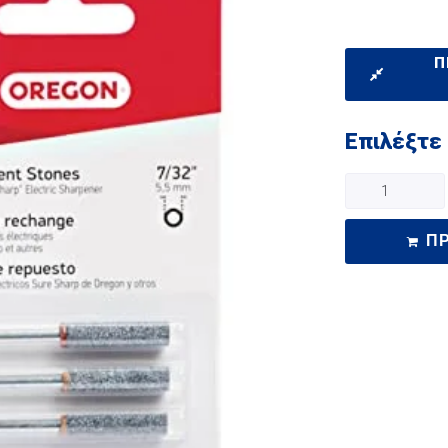
Π
Επιλέξτε
Π