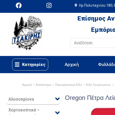
Ηρ.Πολυτεχνίου 180, 
Επίσημος Αν
Εμπόριο
Αρχική
Φυλλάδ
Κατηγορίες
Αρχική
/
Κατάστημα
/
Περιφερειακά Είδη​
/
Είδη Τροχίσματος
/
Oregon Πέτρα Λεί
Αλυσοπρίονα
Χορτοκοπτικά –