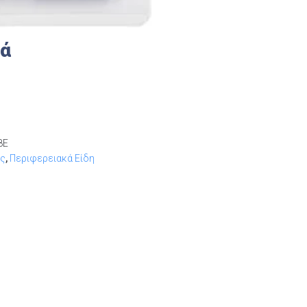
κά
8E
ος
,
Περιφερειακά Είδη​