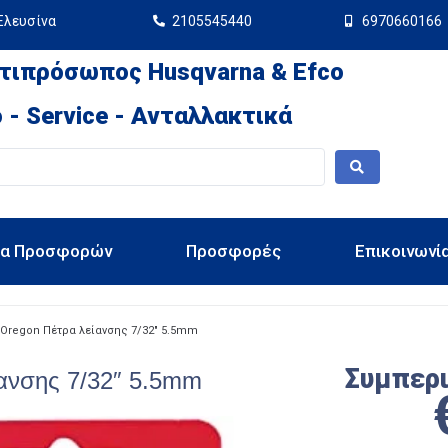
Ελευσίνα
2105545440
6970660166
τιπρόσωπος Husqvarna & Efco
 - Service - Ανταλλακτικά
ια Προσφορών
Προσφορές
Επικοινωνί
Oregon Πέτρα λείανσης 7/32″ 5.5mm
Συμπερ
ανσης 7/32″ 5.5mm