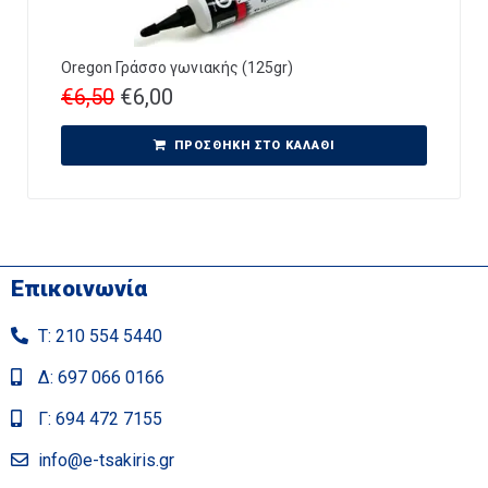
Oregon Γράσσο γωνιακής (125gr)
€
6,50
€
6,00
ΠΡΟΣΘΉΚΗ ΣΤΟ ΚΑΛΆΘΙ
Επικοινωνία
Τ: 210 554 5440
Δ: 697 066 0166
Γ: 694 472 7155
info@e-tsakiris.gr