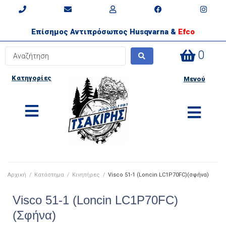
Επίσημος Αντιπρόσωπος Husqvarna &
Efco
0
Κατηγορίες
Μενού
Αρχική
/
Κατάστημα
/
Κινητήρες
/
Visco 51-1 (Loncin LC1P70FC)(σφήνα)
Visco 51-1 (Loncin LC1P70FC)
(σφήνα)