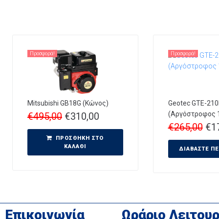
Προσφορά!
Προσφορά!
Mitsubishi GB18G (Κώνος)
Geotec GTE-21
(Αργόστροφος 
€
495,00
€
310,00
€
265,00
€
1
ΠΡΟΣΘΉΚΗ ΣΤΟ
ΚΑΛΆΘΙ
ΔΙΑΒΆΣΤΕ Π
Επικοινωνία
Ωράριο Λειτουρ