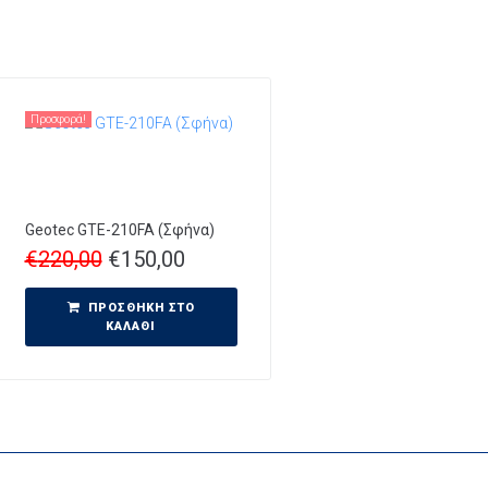
Προσφορά!
Geotec GTE-210FA (Σφήνα)
€
220,00
€
150,00
ΠΡΟΣΘΉΚΗ ΣΤΟ
ΚΑΛΆΘΙ