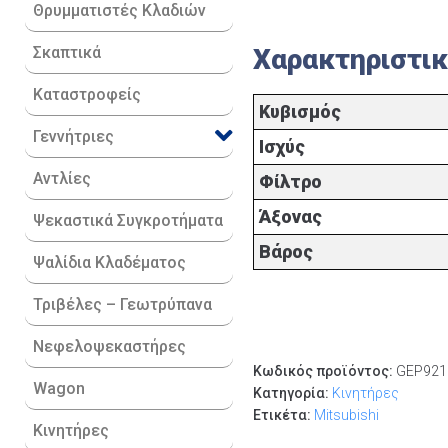
Θρυμματιστές Κλαδιών
Χαρακτηριστι
Σκαπτικά
Καταστροφείς
Κυβισμός
Γεννήτριες
Ισχύς
Αντλίες
Φίλτρο
Άξονας
Ψεκαστικά Συγκροτήματα
Βάρος
Ψαλίδια Κλαδέματος
Τριβέλες – Γεωτρύπανα
Νεφελοψεκαστήρες
Κωδικός προϊόντος:
GEP921
Wagon
Κατηγορία:
Κινητήρες
Ετικέτα:
Mitsubishi
Κινητήρες