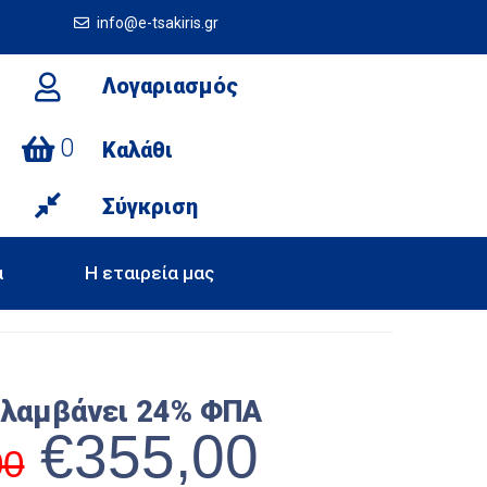
info@e-tsakiris.gr
Λογαριασμός
0
Καλάθι
Σύγκριση
α
Η εταιρεία μας
ιλαμβάνει 24% ΦΠΑ
€
355,00
00