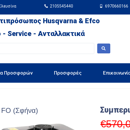
Ελευσίνα
2105545440
6970660166
τιπρόσωπος Husqvarna & Efco
 - Service - Ανταλλακτικά
ια Προσφορών
Προσφορές
Επικοινωνί
Συμπερ
 FO (Σφήνα)
€
570,