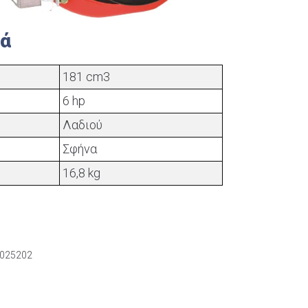
κά
181 cm3
6 hp
Λαδιού
Σφήνα
16,8 kg
025202