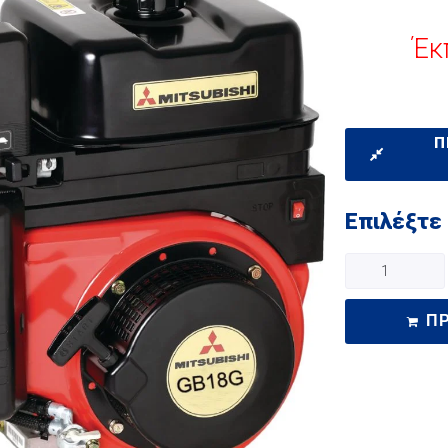
Έκ
Π
Επιλέξτε
Π