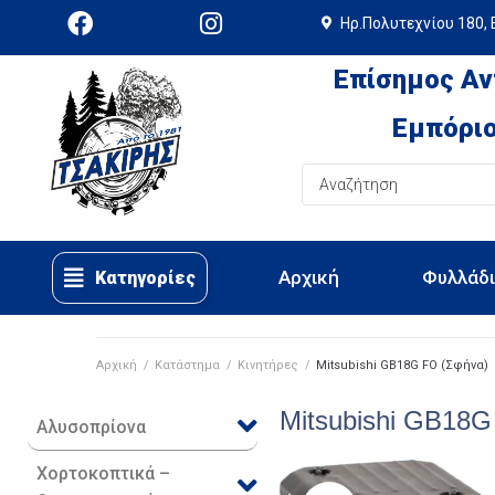
Ηρ.Πολυτεχνίου 180, 
Επίσημος Αν
Εμπόριο
Αρχική
Φυλλάδ
Κατηγορίες
Αρχική
/
Κατάστημα
/
Κινητήρες
/
Mitsubishi GB18G FO (Σφήνα)
Mitsubishi GB18G
Αλυσοπρίονα
Χορτοκοπτικά –