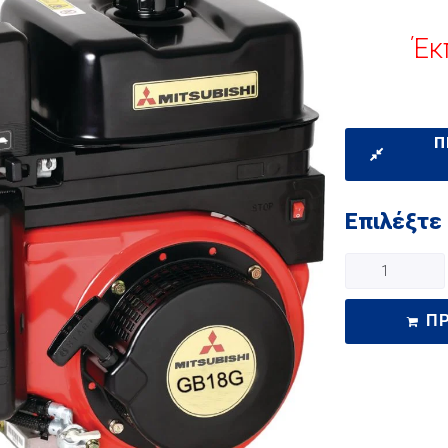
Έκ
Π
Επιλέξτε
Π