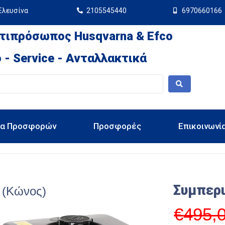
Ελευσίνα
2105545440
6970660166
τιπρόσωπος Husqvarna & Efco
 - Service - Ανταλλακτικά
ια Προσφορών
Προσφορές
Επικοινωνί
Συμπερ
 (Κώνος)
€
495,