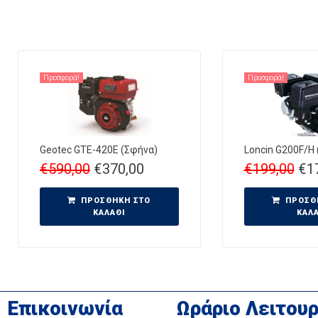
Προσφορά!
Προσφορά!
Geotec GTE-420E (Σφήνα)
Loncin G200F/H
€
590,00
€
370,00
€
199,00
€
1
ΠΡΟΣΘΉΚΗ ΣΤΟ
ΠΡΟΣΘ
ΚΑΛΆΘΙ
ΚΑΛ
Επικοινωνία
Ωράριο Λειτουρ