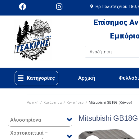
Ηρ.Πολυτεχνίου 180, 
Επίσημος Αν
Εμπόριο
Αρχική
Φυλλάδ
Κατηγορίες
Αρχική
/
Κατάστημα
/
Κινητήρες
/
Mitsubishi GB18G (Κώνος)
Mitsubishi GB18G
Αλυσοπρίονα
Χορτοκοπτικά –