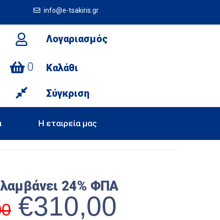
info@e-tsakiris.gr
Λογαριασμός
0
Καλάθι
Σύγκριση
α
Η εταιρεία μας
ιλαμβάνει 24% ΦΠΑ
€
310,00
00