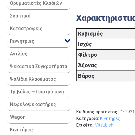
Θρυμματιστές Κλαδιών
Χαρακτηριστι
Σκαπτικά
Καταστροφείς
Κυβισμός
Γεννήτριες
Ισχύς
Αντλίες
Φίλτρο
Άξονας
Ψεκαστικά Συγκροτήματα
Βάρος
Ψαλίδια Κλαδέματος
Τριβέλες – Γεωτρύπανα
Νεφελοψεκαστήρες
Κωδικός προϊόντος:
GEP921
Wagon
Κατηγορία:
Κινητήρες
Ετικέτα:
Mitsubishi
Κινητήρες