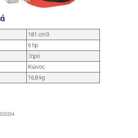
κά
181 cm3
6 hp
Ξηρό
Κώνος
16,8 kg
025204