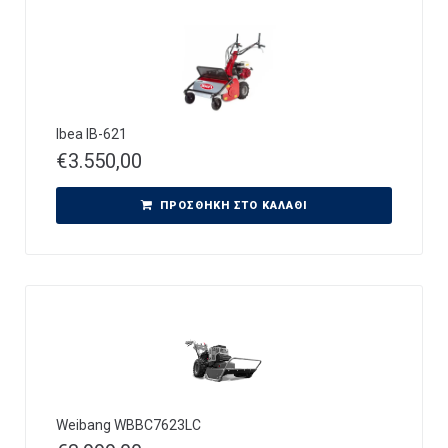
Ibea IB-621
€
3.550,00
ΠΡΟΣΘΉΚΗ ΣΤΟ ΚΑΛΆΘΙ
Weibang WBBC7623LC