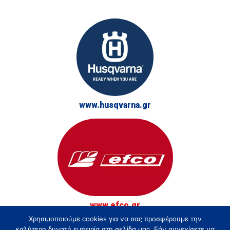
www.husqvarna.gr
www.efco.gr
Χρησιμοποιούμε cookies για να σας προσφέρουμε την
© Τσακίρης - Αγρός, Κήπος και Δάσος 2026
καλύτερη δυνατή εμπειρία στη σελίδα μας. Εάν συνεχίσετε να