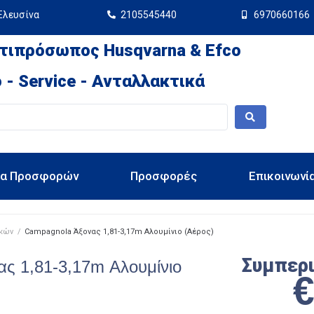
Ελευσίνα
2105545440
6970660166
τιπρόσωπος Husqvarna & Efco
 - Service - Ανταλλακτικά
ια Προσφορών
Προσφορές
Επικοινωνί
ικών
/
Campagnola Άξονας 1,81-3,17m Αλουμίνιο (Αέρος)
Συμπερ
ς 1,81-3,17m Αλουμίνιο