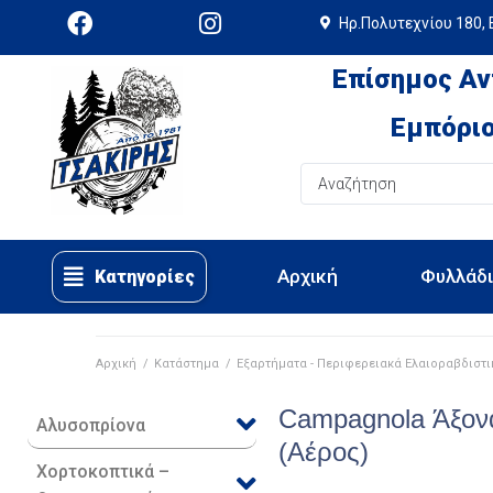
Ηρ.Πολυτεχνίου 180, 
Επίσημος Αν
Εμπόριο
Αρχική
Φυλλάδ
Κατηγορίες
Αρχική
/
Κατάστημα
/
Εξαρτήματα - Περιφερειακά Ελαιοραβδιστ
Campagnola Άξονα
Αλυσοπρίονα
(Αέρος)
Χορτοκοπτικά –