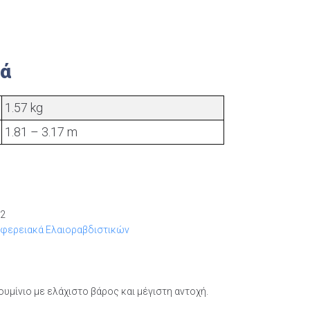
κά
1.57 kg
1.81 – 3.17 m
22
ιφερειακά Ελαιοραβδιστικών
υμίνιο με ελάχιστο βάρος και μέγιστη αντοχή.