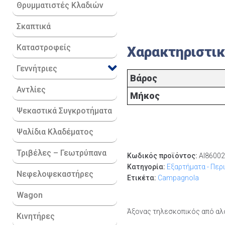
Θρυμματιστές Κλαδιών
Σκαπτικά
Καταστροφείς
Χαρακτηριστι
Γεννήτριες
Βάρος
Αντλίες
Μήκος
Ψεκαστικά Συγκροτήματα
Ψαλίδια Κλαδέματος
Τριβέλες – Γεωτρύπανα
Κωδικός προϊόντος:
AI8600
Κατηγορία:
Εξαρτήματα - Περ
Νεφελοψεκαστήρες
Ετικέτα:
Campagnola
Wagon
Άξονας τηλεσκοπικός από αλο
Κινητήρες