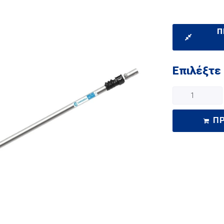
Π
Επιλέξτε
Π