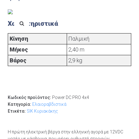
Χαρακτηριστικά
Κίνηση
Παλμική
Μήκος
2,40 m
Βάρος
2,9 kg
Κωδικός προϊόντος:
Power DC PRO 4x4
Κατηγορία:
Ελαιοραβδιστικά
Ετικέτα:
SIK Κυριακάκης
Η πρώτη ηλεκτρική βέργα στην ελληνική αγορά με 12VDC
μοτέρ με κάρβουνα, που φέρει ρυθμιστή στροφών