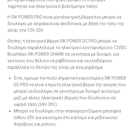
ταχύτητας και ηλεκτρονικό βολτόμετρο τάσης.
Η SIK POWER PRO είναι μία ηλεκτρική βέργα που μπορεί να
δουλέψει με ασφάλεια και αποδοτικά, με βάση τον τύπο της
ελιάς στα 12V-20V.
Επίσης, η ηλεκτρική βέργα SIK POWER DC PRO μπορεί να
δουλέψει παράλληλα με το ηλεκτρικό κονταροπρίονο 12VDC
Brushless SIK POWER SHARK σε γεννήτρια με δυναμό, για
εκείνους που θέλουν να ραβδίσουν και να κλαδέψουν
παράλληλα το δέντρο της ελιάς με ένα μηχάνημα.
Έτσι, έχουμε την πολύ σημαντική καινοτομία η SIK POWER
DC PRO να είναι η πρώτη ηλεκτρική βέργα της αγοράς που
μπορεί να δουλέψει σε γεννήτρια με δυναμό αυτόνομο
μαζί με άλλες ηλεκτρικές βέργες που δουλεύουν σε
υψηλή τάση (24V-30V).
Μπορεί να δουλέψει στην επαναφορτιζόμενη μπαταρία
λιθίου 20V για οικονομία στο καύσιμο και μηδενικούς
θορύβους και ρύπους.