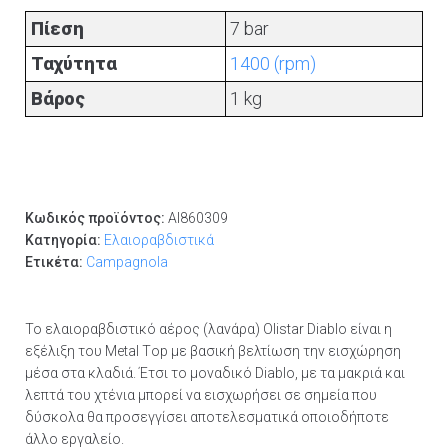
Πίεση
7 bar
Ταχύτητα
1400 (rpm)
Βάρος
1 kg
Κωδικός προϊόντος:
AI860309
Κατηγορία:
Ελαιοραβδιστικά
Ετικέτα:
Campagnola
Το ελαιοραβδιστικό αέρος (λανάρα) Olistar Diablo είναι η
εξέλιξη του Μetal Τop με βασική βελτίωση την εισχώρηση
μέσα στα κλαδιά. Έτσι το μοναδικό Diablo, με τα μακριά και
λεπτά του χτένια μπορεί να εισχωρήσει σε σημεία που
δύσκολα θα προσεγγίσει αποτελεσματικά οποιοδήποτε
άλλο εργαλείο.