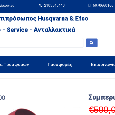
Ελευσίνα
2105545440
6970660166
τιπρόσωπος Husqvarna & Efco
 - Service - Ανταλλακτικά
ια Προσφορών
Προσφορές
Επικοινωνί
Συμπερ
00
€
590,