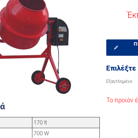
Έκ
Π
Επιλέξτε
Εξαντλημένο
Το προϊόν 
κά
170 lt
700 W