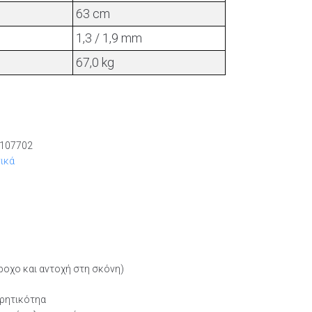
63 cm
1,3 / 1,9 mm
67,0 kg
107702
νικά
ροχο και αντοχή στη σκόνη)
ωρητικότηα