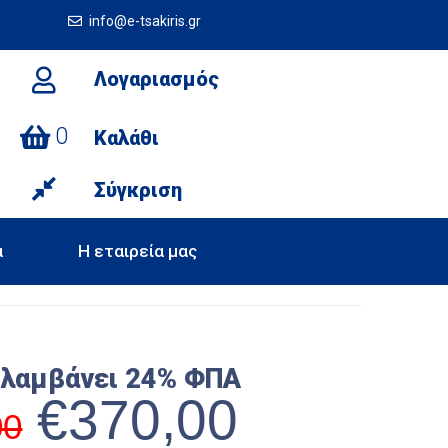
info@e-tsakiris.gr
Λογαριασμός
0
Καλάθι
Σύγκριση
α
Η εταιρεία μας
ιλαμβάνει 24% ΦΠΑ
€
370,00
00