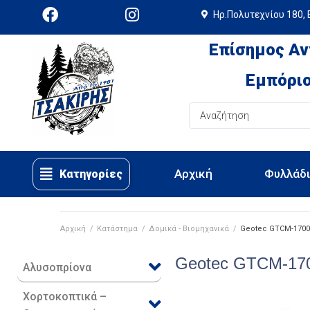
Ηρ.Πολυτεχνίου 180, 
Επίσημος Αν
Εμπόριο
Αρχική
Φυλλάδ
Κατηγορίες
Αρχική
/
Κατάστημα
/
Δομικά - Βιομηχανικά
/
Geotec GTCM-1700
Geotec GTCM-17
Αλυσοπρίονα
Χορτοκοπτικά –