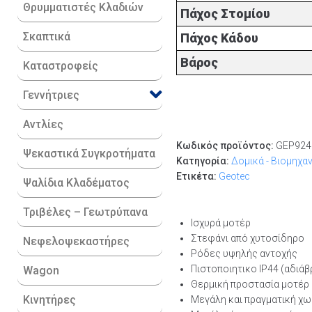
Θρυμματιστές Κλαδιών
Πάχος Στομίου
Σκαπτικά
Πάχος Κάδου
Βάρος
Καταστροφείς
Γεννήτριες
Αντλίες
Κωδικός προϊόντος:
GEP924
Ψεκαστικά Συγκροτήματα
Κατηγορία:
Δομικά - Βιομηχα
Ετικέτα:
Geotec
Ψαλίδια Κλαδέματος
Τριβέλες – Γεωτρύπανα
Ισχυρά μοτέρ
Στεφάνι από χυτοσίδηρο
Νεφελοψεκαστήρες
Ρόδες υψηλής αντοχής
Πιστοποιητικο IP44 (αδιάβ
Wagon
Θερμική προστασία μοτέρ
Κινητήρες
Μεγάλη και πραγματική χ