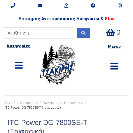
Επίσημος Αντιπρόσωπος Husqvarna &
Efco
0
Κατηγορίες
Μενού
Αρχική
/
Κατάστημα
/
Γεννήτριες
/
Πετρελαίου
/
ITC Power DG 7800SE-T (τριφασικό)
ITC Power DG 7800SE-T
(τριφασικό)