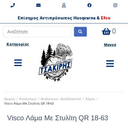
Επίσημος Αντιπρόσωπος Husqvarna &
Efco
0
Κατηγορίες
Μενού
Αρχική
/
Κατάστημα
/
Αναλώσιμα - Ανταλλακτικά
/
Λάμες
/
Visco Λάμα Με Στυλίτη QR 18-63
Visco Λάμα Με Στυλίτη QR 18-63