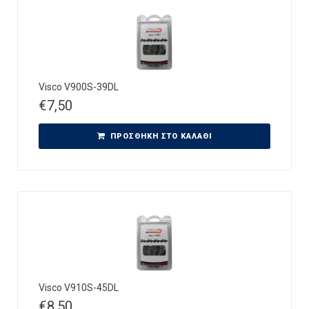
Visco V900S-39DL
€
7,50
ΠΡΟΣΘΉΚΗ ΣΤΟ ΚΑΛΆΘΙ
Visco V910S-45DL
€
8,50