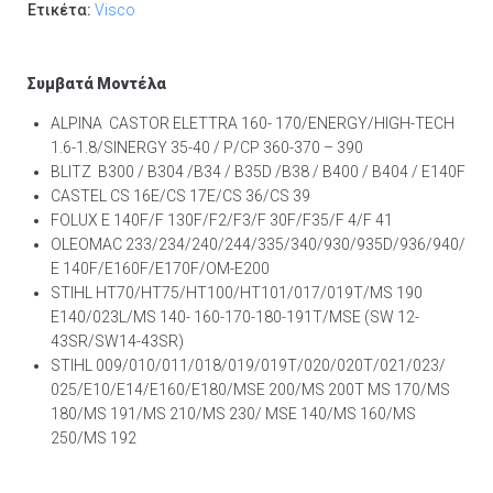
Ετικέτα:
Visco
Συμβατά Μοντέλα
ALPINA CASTOR ELETTRA 160- 170/ENERGY/HIGH-TECH
1.6-1.8/SINERGY 35-40 / P/CP 360-370 – 390
BLITZ B300 / B304 /B34 / B35D /B38 / B400 / B404 / E140F
CASTEL CS 16E/CS 17E/CS 36/CS 39
FOLUX E 140F/F 130F/F2/F3/F 30F/F35/F 4/F 41
OLEOMAC 233/234/240/244/335/340/930/935D/936/940/
E 140F/E160F/E170F/OM-E200
STIHL HT70/HT75/HT100/HT101/017/019T/MS 190
E140/023L/MS 140- 160-170-180-191T/MSE (SW 12-
43SR/SW14-43SR)
STIHL 009/010/011/018/019/019T/020/020T/021/023/
025/E10/E14/E160/E180/MSE 200/MS 200T MS 170/MS
180/MS 191/MS 210/MS 230/ MSE 140/MS 160/MS
250/MS 192