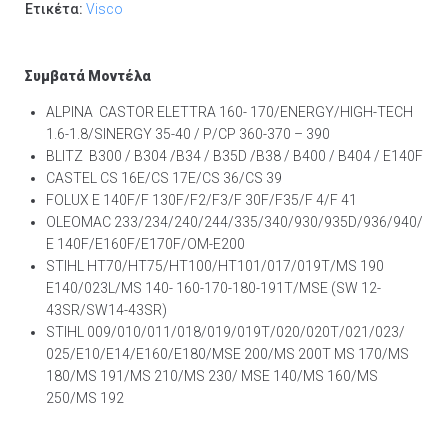
Ετικέτα:
Visco
Συμβατά Μοντέλα
ALPINA CASTOR ELETTRA 160- 170/ENERGY/HIGH-TECH
1.6-1.8/SINERGY 35-40 / P/CP 360-370 – 390
BLITZ B300 / B304 /B34 / B35D /B38 / B400 / B404 / E140F
CASTEL CS 16E/CS 17E/CS 36/CS 39
FOLUX E 140F/F 130F/F2/F3/F 30F/F35/F 4/F 41
OLEOMAC 233/234/240/244/335/340/930/935D/936/940/
E 140F/E160F/E170F/OM-E200
STIHL HT70/HT75/HT100/HT101/017/019T/MS 190
E140/023L/MS 140- 160-170-180-191T/MSE (SW 12-
43SR/SW14-43SR)
STIHL 009/010/011/018/019/019T/020/020T/021/023/
025/E10/E14/E160/E180/MSE 200/MS 200T MS 170/MS
180/MS 191/MS 210/MS 230/ MSE 140/MS 160/MS
250/MS 192