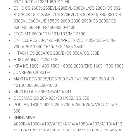
33/100/102/103/108/CS 2040
ECHO CS 2600t-285EVL-290EVL-300EVL/CS 280E/ CS 302-
315/ECS 150-1850FT/CS 320EVL/CS 328-340-345-351-CS
330EVL 360EVL/E 155CS 2600-2800-2900/CS 2000/ CS
3000-3050-3400-3450-3500-4400
EFCO MT 2600/125/131/132/MT 3500
EINHELL PES 30-34-35-40/PROFI/KSE 1435-1635-1640-
2000/PES 1540-1640/PKS 1635-1840
HITACHI CS 280A/CS 280/B/CS 350A/CS 350B
HUSQVARNA T425/T435
IKRA KS 1200-1400-1500-16000-2000/EKS 1600-1700-1800
JONSERED 2033TH
MAKITA DCS 330S/DCS 300-340-341-350-380-390-400-
401UC 3000-3500-4000
MCCULLOCH 335/435/440/441
OLEOMAC GS 260/925/931/932/ GS 350
POULAN 1800/2000/2250/2300/2550/25A/MICRO 25/P
600
SHINDAIWA
A090B/A100C/A102/A103/A104/A105B/A107/A110/A113
/A117P/120/140/A150B/150E/160A/A180/296T/258S/30