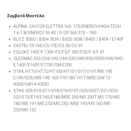
Συμβατά Μοντέλα
ALPINA CASTOR ELETTRA 160- 170/ENERGY/HIGH-TECH
1.6-1.8/SINERGY 35-40 / P/CP 360-370 – 390
BLITZ B300 / B304 /B34 / B35D /B38 / B400 / B404 / E140F
CASTEL CS 16E/CS 17E/CS 36/CS 39
FOLUX E 140F/F 130F/F2/F3/F 30F/F35/F 4/F 41
OLEOMAC 233/234/240/244/335/340/930/935D/936/940/
E 140F/E160F/E170F/OM-E200
STIHL HT70/HT75/HT100/HT101/017/019T/MS 190
E140/023L/MS 140- 160-170-180-191T/MSE (SW 12-
43SR/SW14-43SR)
STIHL 009/010/011/018/019/019T/020/020T/021/023/
025/E10/E14/E160/E180/MSE 200/MS 200T MS 170/MS
180/MS 191/MS 210/MS 230/ MSE 140/MS 160/MS
250/MS 192