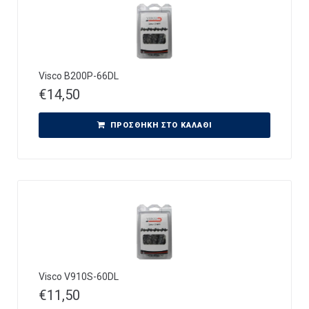
Visco B200P-66DL
€
14,50
ΠΡΟΣΘΉΚΗ ΣΤΟ ΚΑΛΆΘΙ
Visco V910S-60DL
€
11,50