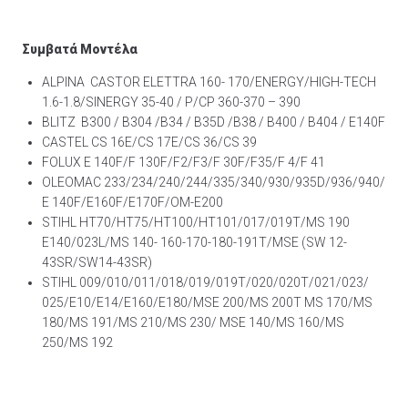
Συμβατά Μοντέλα
ALPINA CASTOR ELETTRA 160- 170/ENERGY/HIGH-TECH
1.6-1.8/SINERGY 35-40 / P/CP 360-370 – 390
BLITZ B300 / B304 /B34 / B35D /B38 / B400 / B404 / E140F
CASTEL CS 16E/CS 17E/CS 36/CS 39
FOLUX E 140F/F 130F/F2/F3/F 30F/F35/F 4/F 41
OLEOMAC 233/234/240/244/335/340/930/935D/936/940/
E 140F/E160F/E170F/OM-E200
STIHL HT70/HT75/HT100/HT101/017/019T/MS 190
E140/023L/MS 140- 160-170-180-191T/MSE (SW 12-
43SR/SW14-43SR)
STIHL 009/010/011/018/019/019T/020/020T/021/023/
025/E10/E14/E160/E180/MSE 200/MS 200T MS 170/MS
180/MS 191/MS 210/MS 230/ MSE 140/MS 160/MS
250/MS 192