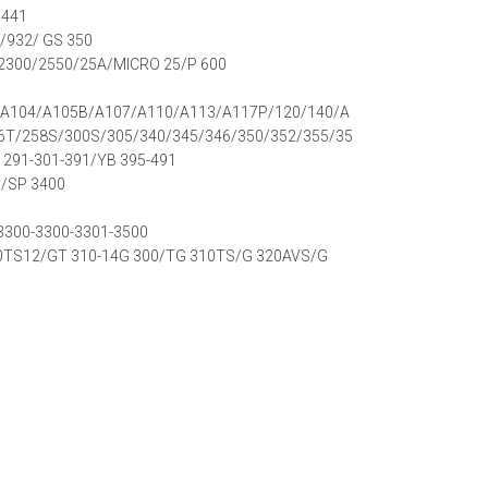
/441
/932/ GS 350
2300/2550/25A/MICRO 25/P 600
A104/A105B/A107/A110/A113/A117P/120/140/A
6T/258S/300S/305/340/345/346/350/352/355/35
 291-301-391/YB 395-491
/SP 3400
3300-3300-3301-3500
0TS12/GT 310-14G 300/TG 310TS/G 320AVS/G
0