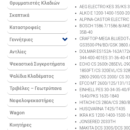
Θρυμματιστές Κλαδιών
AEG ELECTRO KES 35/KS 3
ALKO E 1200-1400-1500-2
Σκαπτικά
ALPINA-CASTOR ELECTRIC 
BOSCH 1586.7/1586.8/AKE
Καταστροφείς
35B-40
CRAFTOP-MEGA BLUEDOT-A
Γεννήτριες
GS3500-PN/BD/GSK 3800 / 
Αντλίες
DOLMAR ES152A-162A172A/
344-400-401ES 31-36-40-4
Ψεκαστικά Συγκροτήματα
ECHO CS 2600t-285EVL-290
1850FT/CS 320EVL/CS 328
Ψαλίδια Κλαδέματος
2800-2900/CS 2000/ CS 30
EFCO MT 2600/125/131/1
Τριβέλες – Γεωτρύπανα
EINHELL PES 30-34-35-40/
1640/PKS 1635-1840
Νεφελοψεκαστήρες
HITACHI CS 280A/CS 280/
HUSQVARNA T425/T435
Wagon
IKRA KS 1200-1400-1500-
JONSERED 2033TH
Κινητήρες
MAKITA DCS 330S/DCS 300