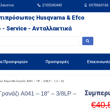
Ελευσίνα
2105545440
6970660166
τιπρόσωπος Husqvarna & Efco
 - Service - Ανταλλακτικά
ια Προσφορών
Προσφορές
Επικοινωνί
on Λάμα Με Γρανάζι A041 – 18″ – 3/8LP – 1,3 – 62
Συμπερ
ρανάζι A041 – 18″ – 3/8LP –
€
40,