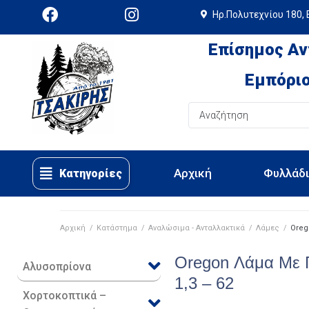
Ηρ.Πολυτεχνίου 180, 
Επίσημος Αν
Εμπόριο
Αρχική
Φυλλάδ
Κατηγορίες
Αρχική
/
Κατάστημα
/
Αναλώσιμα - Ανταλλακτικά
/
Λάμες
/
Oreg
Oregon Λάμα Με Γ
Αλυσοπρίονα
1,3 – 62
Χορτοκοπτικά –