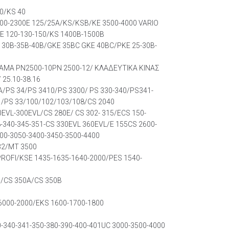
0/KS 40
000-2300E 125/25A/KS/KSB/KE 3500-4000 VARIO
E 120-130-150/KS 1400B-1500B
 30B-35B-40B/GKE 35BC GKE 40BC/PKE 25-30B-
MA PN2500-10PN 2500-12/ ΚΛΑΔΕΥΤΙΚΑ ΚΙΝΑΣ
25.10-38.16
PS 34/PS 3410/PS 3300/ PS 330-340/PS341-
1/PS 33/100/102/103/108/CS 2040
EVL-300EVL/CS 280E/ CS 302- 315/ECS 150-
-340-345-351-CS 330EVL 360EVL/E 155CS 2600-
00-3050-3400-3450-3500-4400
32/MT 3500
PROFI/KSE 1435-1635-1640-2000/PES 1540-
B/CS 350A/CS 350B
16000-2000/EKS 1600-1700-1800
-340-341-350-380-390-400-401UC 3000-3500-4000