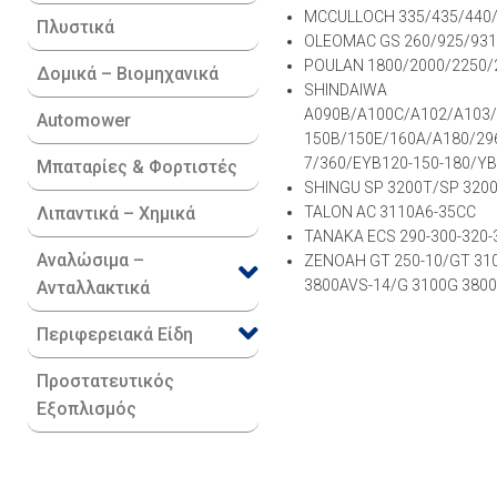
MCCULLOCH 335/435/440
Πλυστικά
OLEOMAC GS 260/925/931
POULAN 1800/2000/2250/
Δομικά – Βιομηχανικά
SHINDAIWA
A090B/A100C/A102/A103/
Automower
150B/150E/160A/A180/29
7/360/EYB120-150-180/YB
Μπαταρίες & Φορτιστές
SHINGU SP 3200T/SP 3200
Λιπαντικά – Χημικά
TALON AC 3110A6-35CC
TANAKA ECS 290-300-320-
Αναλώσιμα –
ZENOAH GT 250-10/GT 31
3800AVS-14/G 3100G 380
Ανταλλακτικά
Περιφερειακά Είδη​
Προστατευτικός
Εξοπλισμός