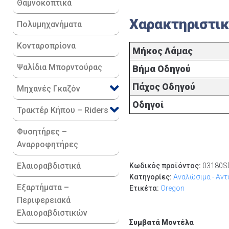
Θαμνοκοπτικά
Χαρακτηριστι
Πολυμηχανήματα
Κονταροπρίονα
Μήκος Λάμας
Ψαλίδια Μπορντούρας
Βήμα Οδηγού
Πάχος Οδηγού
Μηχανές Γκαζόν
Οδηγοί
Τρακτέρ Κήπου – Riders
Φυσητήρες –
Αναρροφητήρες
Ελαιοραβδιστικά
Κωδικός προϊόντος:
03180S
Κατηγορίες:
Αναλώσιμα - Αντ
Εξαρτήματα –
Ετικέτα:
Oregon
Περιφερειακά
Ελαιοραβδιστικών
Συμβατά Μοντέλα