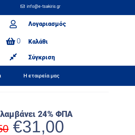
info@e-tsakiris.gr
Λογαριασμός
0
Καλάθι
Σύγκριση
α
Η εταιρεία μας
ιλαμβάνει 24% ΦΠΑ
€
31,00
50