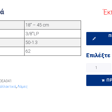
κά
Έκ
18" – 45 cm
3/8"LP
Π
50-1.3
62
Επιλέξτε
Π
DEA041
αλλακτικά
,
Λάμες