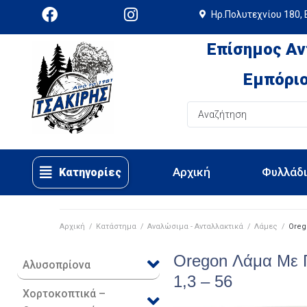
Ηρ.Πολυτεχνίου 180, 
Επίσημος Αν
Εμπόριο
Αρχική
Φυλλάδ
Κατηγορίες
Αρχική
/
Κατάστημα
/
Αναλώσιμα - Ανταλλακτικά
/
Λάμες
/
Oreg
Oregon Λάμα Με Γ
Αλυσοπρίονα
1,3 – 56
Χορτοκοπτικά –