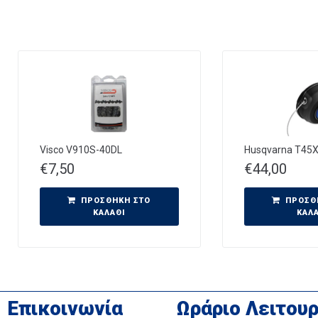
Visco V910S-40DL
Husqvarna T45
€
7,50
€
44,00
ΠΡΟΣΘΉΚΗ ΣΤΟ
ΠΡΟΣΘ
ΚΑΛΆΘΙ
ΚΑΛ
Επικοινωνία
Ωράριο Λειτουρ