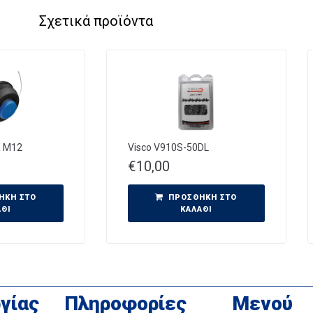
Σχετικά προϊόντα
X M12
Visco V910S-50DL
€
10,00
ΉΚΗ ΣΤΟ
ΠΡΟΣΘΉΚΗ ΣΤΟ
ΆΘΙ
ΚΑΛΆΘΙ
γίας
Πληροφορίες
Μενού