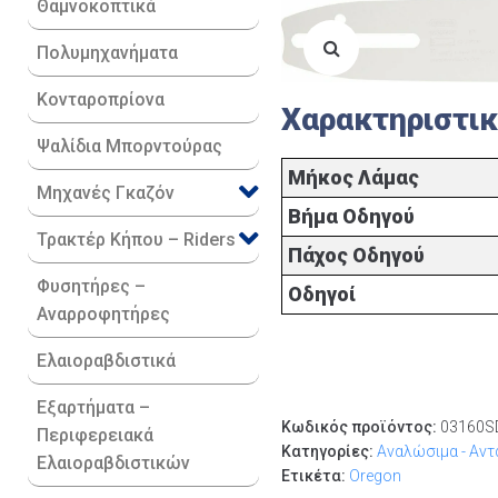
Θαμνοκοπτικά
Πολυμηχανήματα
Κονταροπρίονα
Χαρακτηριστι
Ψαλίδια Μπορντούρας
Μήκος Λάμας
Μηχανές Γκαζόν
Βήμα Οδηγού
Τρακτέρ Κήπου – Riders
Πάχος Οδηγού
Φυσητήρες –
Οδηγοί
Αναρροφητήρες
Ελαιοραβδιστικά
Εξαρτήματα –
Κωδικός προϊόντος:
03160S
Περιφερειακά
Κατηγορίες:
Αναλώσιμα - Αντ
Ελαιοραβδιστικών
Ετικέτα:
Oregon