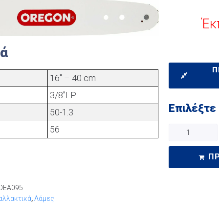
Έκ
κά
Π
16" – 40 cm
3/8"LP
Επιλέξτε
50-1.3
56
Π
DEA095
αλλακτικά
,
Λάμες