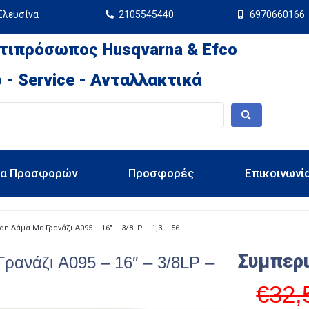
Ελευσίνα
2105545440
6970660166
τιπρόσωπος Husqvarna & Efco
 - Service - Ανταλλακτικά
ια Προσφορών
Προσφορές
Επικοινωνί
on Λάμα Με Γρανάζι A095 – 16″ – 3/8LP – 1,3 – 56
Συμπερ
ρανάζι A095 – 16″ – 3/8LP –
€
32,