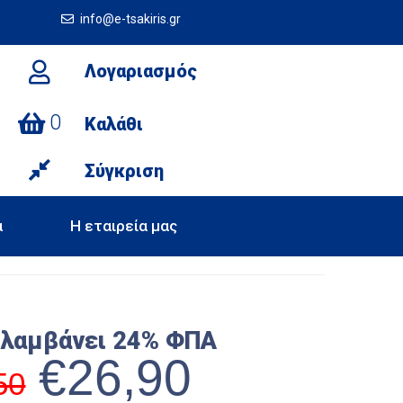
info@e-tsakiris.gr
Λογαριασμός
0
Καλάθι
Σύγκριση
α
Η εταιρεία μας
ιλαμβάνει 24% ΦΠΑ
€
26,90
50