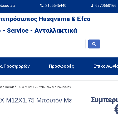
Ελευσίνα
2105545440
6970660166
τιπρόσωπος Husqvarna & Efco
 - Service - Ανταλλακτικά
ια Προσφορών
Προσφορές
Επικοινωνί
sco Κεφαλή T45X M12X1.75 Μπουτόν Με Ρουλεμάν
Συμπερ
5X M12X1.75 Μπουτόν Με