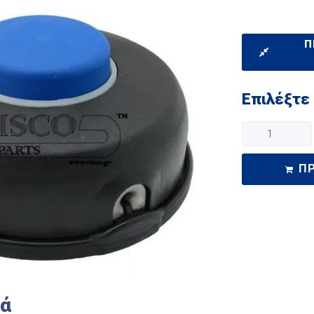
Π
Επιλέξτε
Π
κά