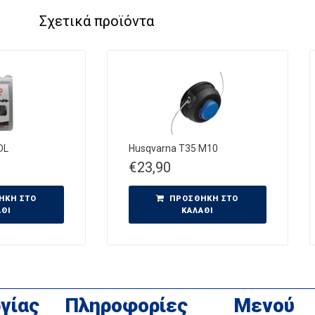
Σχετικά προϊόντα
DL
Husqvarna T35 M10
€
23,90
ΉΚΗ ΣΤΟ
ΠΡΟΣΘΉΚΗ ΣΤΟ
ΆΘΙ
ΚΑΛΆΘΙ
γίας
Πληροφορίες
Μενού