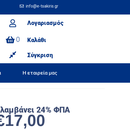
info@e-tsakiris.gr
Λογαριασμός
0
Καλάθι
Σύγκριση
α
Η εταιρεία μας
ιλαμβάνει 24% ΦΠΑ
€
17,00