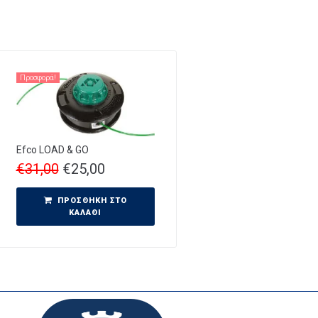
Προσφορά!
Efco LOAD & GO
€
31,00
€
25,00
ΠΡΟΣΘΉΚΗ ΣΤΟ
ΚΑΛΆΘΙ