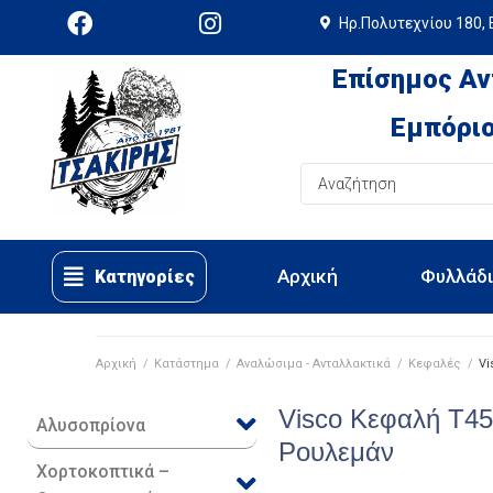
Ηρ.Πολυτεχνίου 180, 
Επίσημος Αν
Εμπόριο
Αρχική
Φυλλάδ
Κατηγορίες
Αρχική
/
Κατάστημα
/
Αναλώσιμα - Ανταλλακτικά
/
Κεφαλές
/
Vi
Visco Κεφαλή T4
Αλυσοπρίονα
Ρουλεμάν
Χορτοκοπτικά –