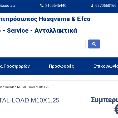
Ελευσίνα
2105545440
6970660166
τιπρόσωπος Husqvarna & Efco
 - Service - Ανταλλακτικά
ια Προσφορών
Προσφορές
Επικοινωνί
sco Κεφαλή METAL-LOAD Μ10Χ1.25
Συμπερ
ETAL-LOAD Μ10Χ1.25