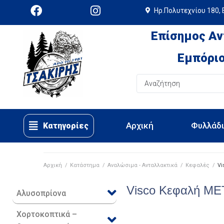
Ηρ.Πολυτεχνίου 180, 
Επίσημος Αν
Εμπόριο
Αρχική
Φυλλάδ
Κατηγορίες
Αρχική
/
Κατάστημα
/
Αναλώσιμα - Ανταλλακτικά
/
Κεφαλές
/
Vi
Visco Κεφαλή M
Αλυσοπρίονα
Χορτοκοπτικά –