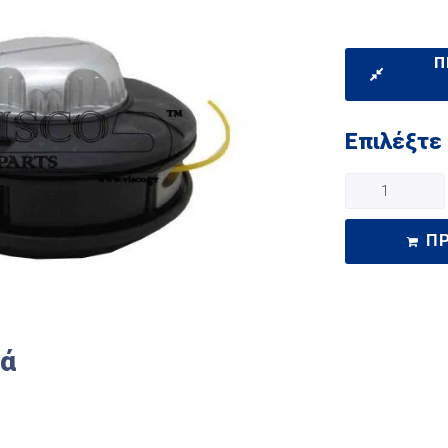
Π
Επιλέξτε
Π
κά