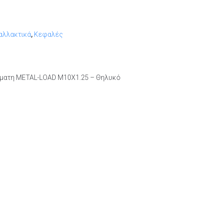
αλλακτικά
,
Κεφαλές
ματη METAL-LOAD Μ10Χ1.25 – Θηλυκό