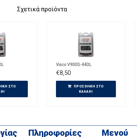
Σχετικά προϊόντα
DL
Visco V900S-44DL
€
8,50
ΉΚΗ ΣΤΟ
ΠΡΟΣΘΉΚΗ ΣΤΟ
ΆΘΙ
ΚΑΛΆΘΙ
γίας
Πληροφορίες
Μενού