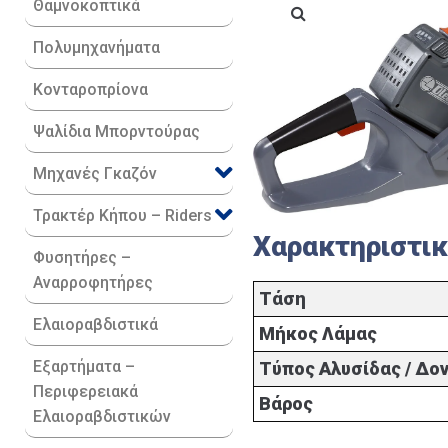
Θαμνοκοπτικά
Πολυμηχανήματα
Κονταροπρίονα
Ψαλίδια Μπορντούρας
Μηχανές Γκαζόν
Τρακτέρ Κήπου – Riders
Χαρακτηριστι
Φυσητήρες –
Αναρροφητήρες
Τάση
Ελαιοραβδιστικά
Μήκος Λάμας
Εξαρτήματα –
Τύπος Αλυσίδας / Δο
Περιφερειακά
Βάρος
Ελαιοραβδιστικών