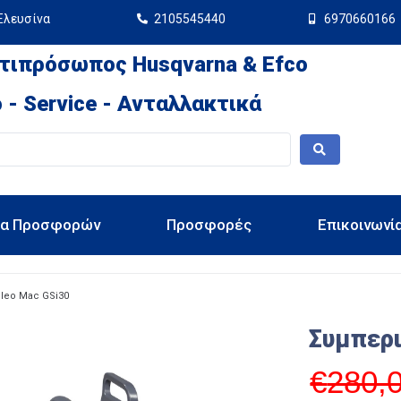
Ελευσίνα
2105545440
6970660166
τιπρόσωπος Husqvarna & Efco
 - Service - Ανταλλακτικά
ια Προσφορών
Προσφορές
Επικοινωνί
leo Mac GSi30
Συμπερ
€
280,