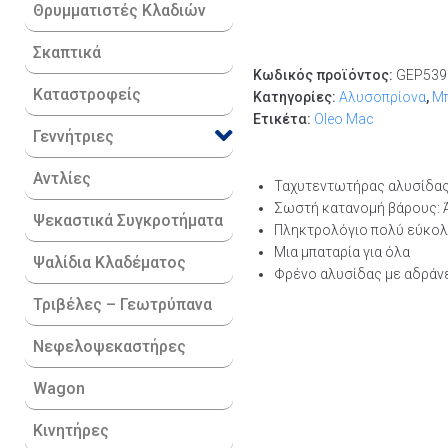
Θρυμματιστές Κλαδιών
Σκαπτικά
Κωδικός προϊόντος:
GEP539
Καταστροφείς
Κατηγορίες:
Αλυσοπρίονα
,
Μπ
Ετικέτα:
Oleo Mac
Γεννήτριες
Αντλίες
Ταχυτεντωτήρας αλυσίδας
Σωστή κατανομή βάρους: 
Ψεκαστικά Συγκροτήματα
Πληκτρολόγιο πολύ εύκολ
Μια μπαταρία για όλα
Ψαλίδια Κλαδέματος
Φρένο αλυσίδας με αδράν
Τριβέλες – Γεωτρύπανα
Νεφελοψεκαστήρες
Wagon
Κινητήρες