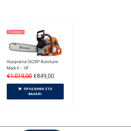
Προσφορά!
Husqvarna 562XP Autotune
Mark II – 18″
€
1.019,00
€
849,00
ΠΡΟΣΘΉΚΗ ΣΤΟ
ΚΑΛΆΘΙ