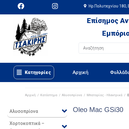
Ηρ.Πολυτεχνίου 180, 
Επίσημος Αν
Εμπόριο
Αρχική
Φυλλάδ
Κατηγορίες
Αρχική
/
Κατάστημα
/
Αλυσοπρίονα
/
Μπαταρίας - Ηλεκτρικά
/
O
Oleo Mac GSi30
Αλυσοπρίονα
Χορτοκοπτικά –