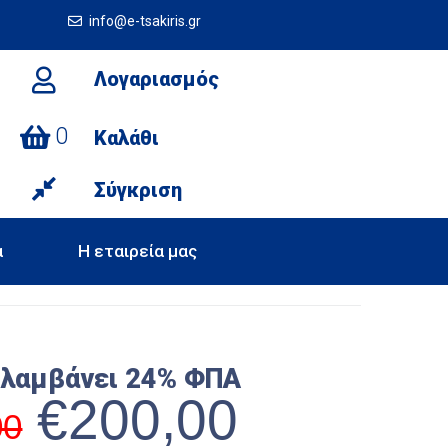
info@e-tsakiris.gr
Λογαριασμός
0
Καλάθι
Σύγκριση
α
Η εταιρεία μας
ιλαμβάνει 24% ΦΠΑ
€
200,00
00