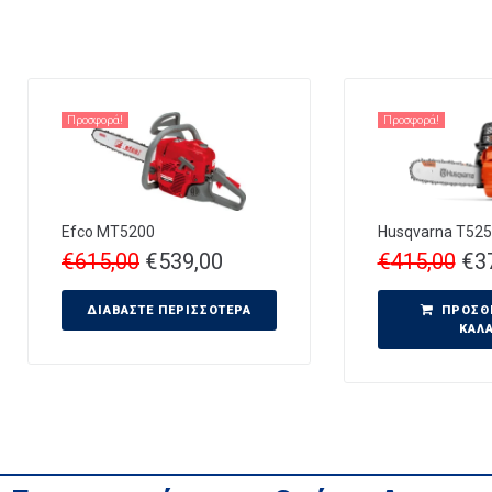
Προσφορά!
Προσφορά!
Efco MT5200
Husqvarna T525-
€
615,00
€
539,00
€
415,00
€
3
ΔΙΑΒΆΣΤΕ ΠΕΡΙΣΣΌΤΕΡΑ
ΠΡΟΣΘ
ΚΑΛ