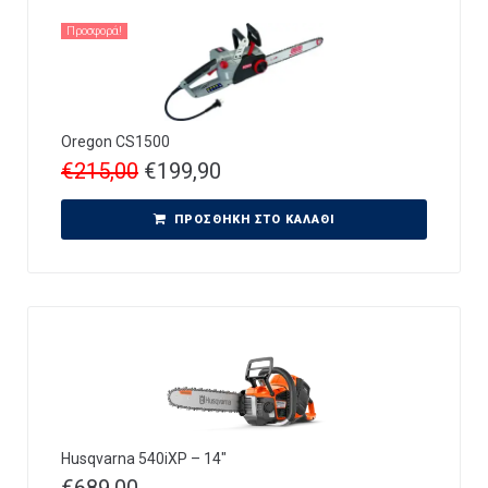
Προσφορά!
Oregon CS1500
€
215,00
€
199,90
ΠΡΟΣΘΉΚΗ ΣΤΟ ΚΑΛΆΘΙ
Husqvarna 540iXP – 14″
€
689,00