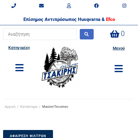
Επίσημος Αντιπρόσωπος Husqvarna &
Efco
0
Κατηγορίες
Μενού
Αρχική
/
Κατάστημα
/
Master|Tecomec
ΑΦΑΊΡΕΣΗ ΦΊΛΤΡΩΝ