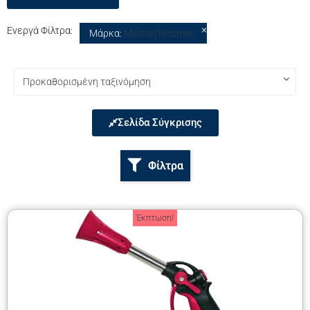
×
Ενεργά Φίλτρα:
Μάρκα
:
Master|Tecomec
Σελίδα Σύγκρισης
Φίλτρα
Έκπτωση!