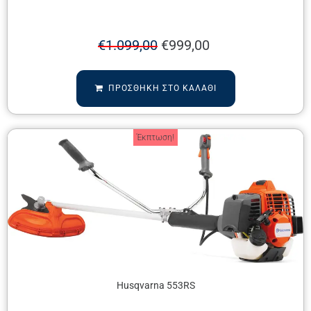
€
1.099,00
€
999,00
ΠΡΟΣΘΉΚΗ ΣΤΟ ΚΑΛΆΘΙ
Έκπτωση!
Husqvarna 553RS