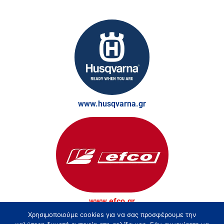
www.husqvarna.gr
www.efco.gr
Χρησιμοποιούμε cookies για να σας προσφέρουμε την
© Τσακίρης - Αγρός, Κήπος και Δάσος 2026