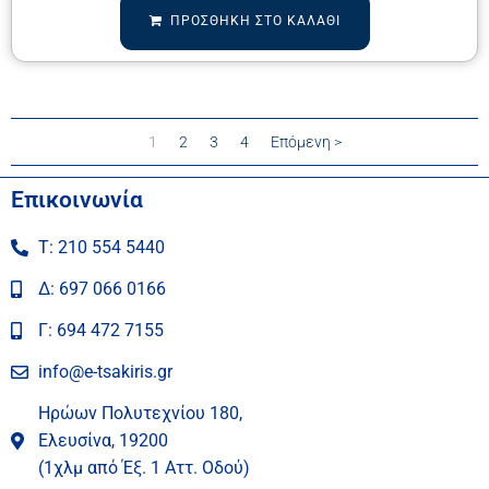
ΠΡΟΣΘΉΚΗ ΣΤΟ ΚΑΛΆΘΙ
1
2
3
4
Επόμενη >
Επικοινωνία
Τ: 210 554 5440
Δ: 697 066 0166
Γ: 694 472 7155
info@e-tsakiris.gr
Ηρώων Πολυτεχνίου 180,
Ελευσίνα, 19200
(1χλμ από Έξ. 1 Αττ. Οδού)