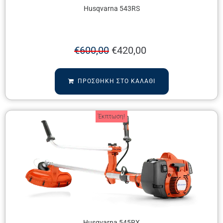
Husqvarna 543RS
€
600,00
€
420,00
ΠΡΟΣΘΉΚΗ ΣΤΟ ΚΑΛΆΘΙ
Έκπτωση!
Husqvarna 545RX