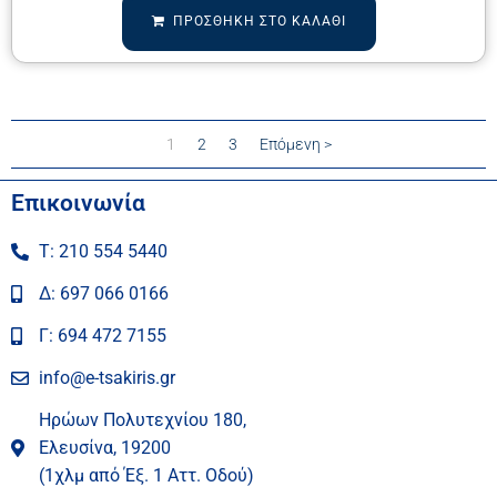
ΠΡΟΣΘΉΚΗ ΣΤΟ ΚΑΛΆΘΙ
1
2
3
Επόμενη >
Επικοινωνία
Τ: 210 554 5440
Δ: 697 066 0166
Γ: 694 472 7155
info@e-tsakiris.gr
Ηρώων Πολυτεχνίου 180,
Ελευσίνα, 19200
(1χλμ από Έξ. 1 Αττ. Οδού)