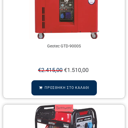
Geotec GTD-9000S
€
2.415,00
€
1.510,00
ΠΡΟΣΘΉΚΗ ΣΤΟ ΚΑΛΆΘΙ
Έκπτωση!