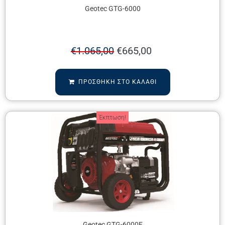
Geotec GTG-6000
€
1.065,00
€
665,00
ΠΡΟΣΘΉΚΗ ΣΤΟ ΚΑΛΆΘΙ
Έκπτωση!
Geotec GTG-6000E