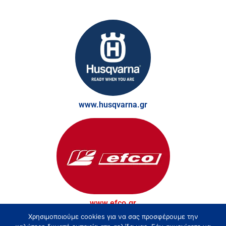
www.husqvarna.gr
www.efco.gr
Χρησιμοποιούμε cookies για να σας προσφέρουμε την
© Τσακίρης - Αγρός, Κήπος και Δάσος 2026