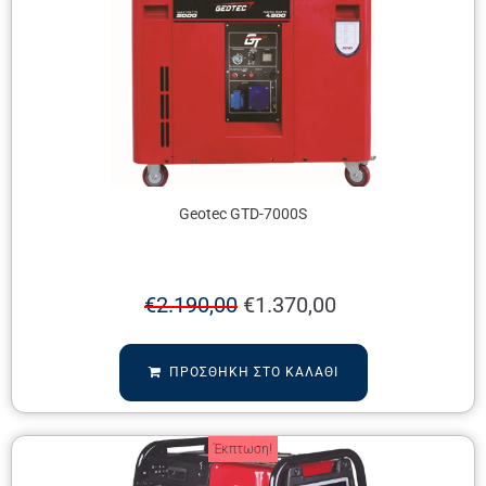
Geotec GTD-7000S
€
2.190,00
€
1.370,00
ΠΡΟΣΘΉΚΗ ΣΤΟ ΚΑΛΆΘΙ
Έκπτωση!