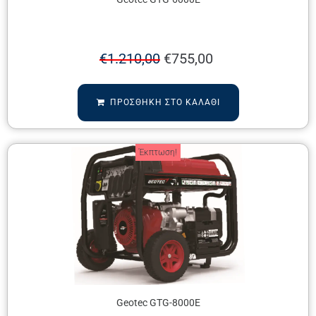
€
1.210,00
€
755,00
ΠΡΟΣΘΉΚΗ ΣΤΟ ΚΑΛΆΘΙ
Έκπτωση!
Geotec GTG-8000E