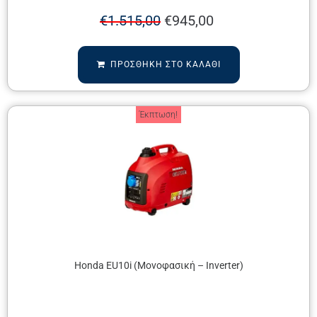
€
1.515,00
€
945,00
ΠΡΟΣΘΉΚΗ ΣΤΟ ΚΑΛΆΘΙ
Έκπτωση!
Honda EU10i (Μονοφασική – Inverter)