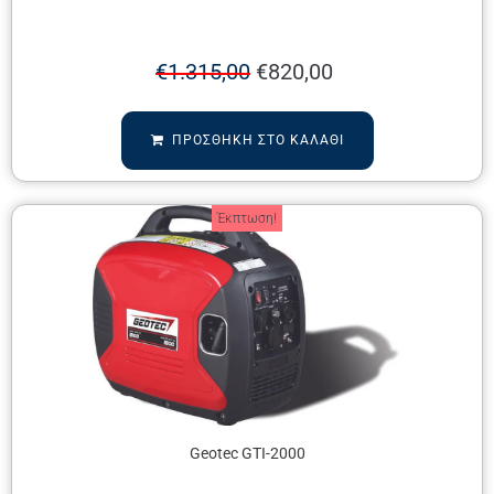
€
1.315,00
€
820,00
ΠΡΟΣΘΉΚΗ ΣΤΟ ΚΑΛΆΘΙ
Έκπτωση!
Geotec GTI-2000